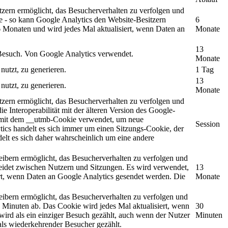
tzern ermöglicht, das Besucherverhalten zu verfolgen und
te - so kann Google Analytics den Website-Besitzern
6
6 Monaten und wird jedes Mal aktualisiert, wenn Daten an
Monate
13
n Besuch. Von Google Analytics verwendet.
Monate
nutzt, zu generieren.
1 Tag
13
nutzt, zu generieren.
Monate
tzern ermöglicht, das Besucherverhalten zu verfolgen und
e Interoperabilität mit der älteren Version des Google-
on mit dem __utmb-Cookie verwendet, um neue
Session
ics handelt es sich immer um einen Sitzungs-Cookie, der
delt es sich daher wahrscheinlich um eine andere
eibern ermöglicht, das Besucherverhalten zu verfolgen und
heidet zwischen Nutzern und Sitzungen. Es wird verwendet,
13
rt, wenn Daten an Google Analytics gesendet werden. Die
Monate
eibern ermöglicht, das Besucherverhalten zu verfolgen und
 Minuten ab. Das Cookie wird jedes Mal aktualisiert, wenn
30
wird als ein einziger Besuch gezählt, auch wenn der Nutzer
Minuten
als wiederkehrender Besucher gezählt.