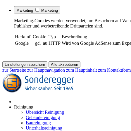
Marketing
Marketing
Marketing-Cookies werden verwendet, um Besuchern auf Webseite
Publisher und werbetreibende Drittparteien sind.
Herkunft
Cookie
Typ
Beschreibung
Google
_gcl_au
HTTP
Wird von Google AdSense zum Experim
Einstellungen speichern
Alle akzeptieren
zur Startseite
zur Hauptnavigation
zum Hauptinhalt
zum Kontaktform
Reinigung
Übersicht Reinigung
Gebäudereinigung
Baureinigung
Unterhaltsreinigung