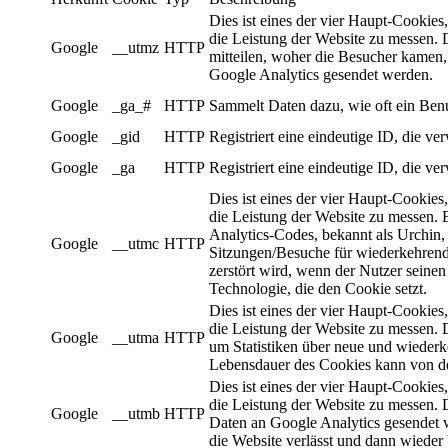
Dies ist eines der vier Haupt-Cookie
die Leistung der Website zu messen. D
Google
__utmz
HTTP
mitteilen, woher die Besucher kamen,
Google Analytics gesendet werden.
Google
_ga_#
HTTP
Sammelt Daten dazu, wie oft ein Benu
Google
_gid
HTTP
Registriert eine eindeutige ID, die ve
Google
_ga
HTTP
Registriert eine eindeutige ID, die ve
Dies ist eines der vier Haupt-Cookie
die Leistung der Website zu messen. Es
Analytics-Codes, bekannt als Urchin
Google
__utmc
HTTP
Sitzungen/Besuche für wiederkehrende
zerstört wird, wenn der Nutzer seinen
Technologie, die den Cookie setzt.
Dies ist eines der vier Haupt-Cookie
die Leistung der Website zu messen. 
Google
__utma
HTTP
um Statistiken über neue und wieder
Lebensdauer des Cookies kann von den
Dies ist eines der vier Haupt-Cookie
die Leistung der Website zu messen. 
Google
__utmb
HTTP
Daten an Google Analytics gesendet w
die Website verlässt und dann wieder